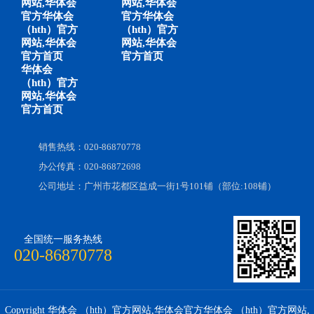
网站,华体会
网站,华体会
官方华体会
官方华体会
（hth）官方
（hth）官方
网站,华体会
网站,华体会
官方首页
官方首页
华体会
（hth）官方
网站,华体会
官方首页
销售热线：020-86870778
办公传真：020-86872698
公司地址：广州市花都区益成一街1号101铺（部位:108铺）
全国统一服务热线
020-86870778
Copyright 华体会 （hth）官方网站,华体会官方华体会 （hth）官方网站,