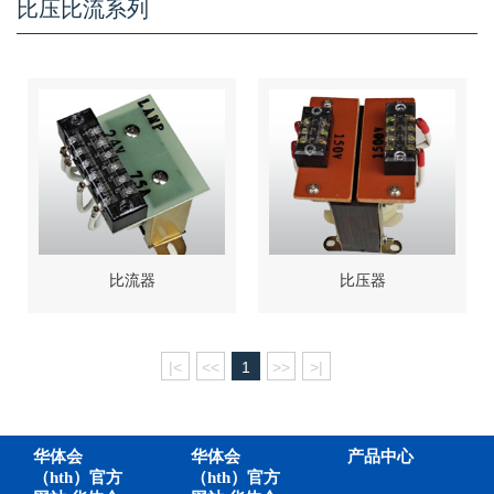
比压比流系列
比流器
比压器
|<
<<
1
>>
>|
华体会
华体会
产品中心
（hth）官方
（hth）官方