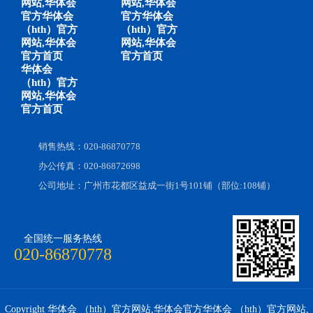
网站,华体会
网站,华体会
官方华体会
官方华体会
（hth）官方
（hth）官方
网站,华体会
网站,华体会
官方首页
官方首页
华体会
（hth）官方
网站,华体会
官方首页
销售热线：020-86870778
办公传真：020-86872698
公司地址：广州市花都区益成一街1号101铺（部位:108铺）
全国统一服务热线
020-86870778
Copyright 华体会 （hth）官方网站,华体会官方华体会 （hth）官方网站,