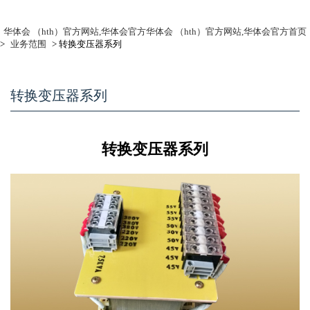
华体会 （hth）官方网站,华体会官方华体会 （hth）官方网站,华体会官方首页
>
业务范围
>
转换变压器系列
转换变压器系列
转换变压器系列