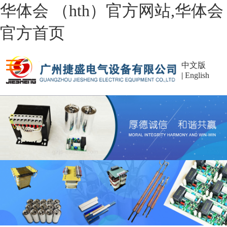
华体会 （hth）官方网站,华体会
官方首页
中文版
|
English