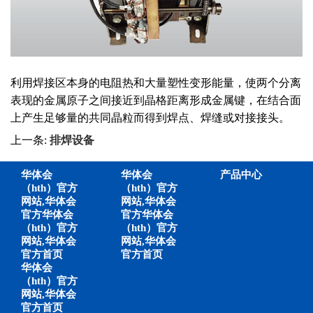
利用焊接区本身的电阻热和大量塑性变形能量，使两个分离
表现的金属原子之间接近到晶格距离形成金属键，在结合面
上产生足够量的共同晶粒而得到焊点、焊缝或对接接头。
上一条:
排焊设备
华体会
华体会
产品中心
（hth）官方
（hth）官方
网站,华体会
网站,华体会
官方华体会
官方华体会
（hth）官方
（hth）官方
网站,华体会
网站,华体会
官方首页
官方首页
华体会
（hth）官方
网站,华体会
官方首页